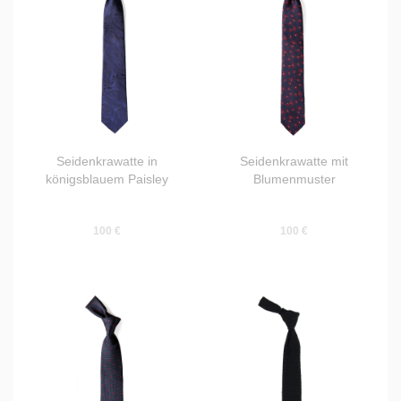
Seidenkrawatte in
Seidenkrawatte mit
königsblauem Paisley
Blumenmuster
100 €
100 €