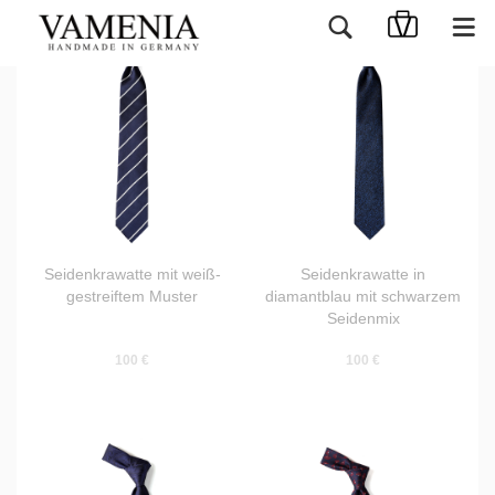
Seidenkrawatte mit weiß-
Seidenkrawatte in
gestreiftem Muster
diamantblau mit schwarzem
Seidenmix
100 €
100 €