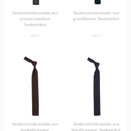
Seidenstrickkrawatte aus
Seidenstrickkrawatte aus
schwarz/weißem
grün/blauem Seidentrikot
Seidentrikot
165 €
165 €
Seidenstrickkrawatte aus
Seidenstrickkrawatte aus
dunkelbraunem
blau/braunem Seidentrikot