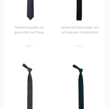
Seidenkrawatte rot
Seidenstrickkrawatte aus
gepunktet auf Navy
schwarzem Seidentrikot
100 €
165 €