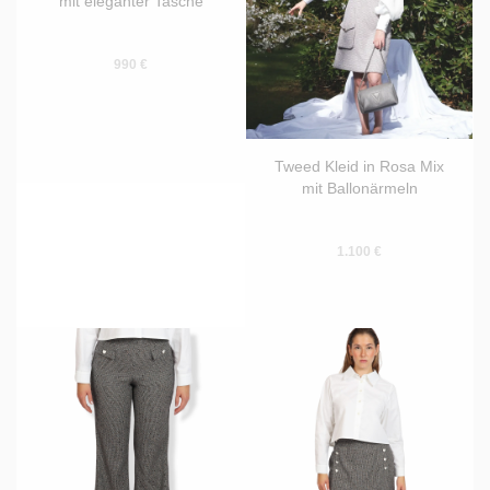
mit eleganter Tasche
990 €
Tweed Kleid in Rosa Mix
mit Ballonärmeln
1.100 €