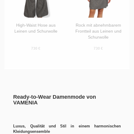
High-Waist Hose aus
Rock mit abnehmbarem
Leinen und Schurwolle
Frontteil aus Leinen und
Schurwolle
730 €
730 €
Ready‑to‑Wear Damenmode von
VAMENIA
Luxus, Qualität und Stil in einem harmonischen
Kleidungsensemble