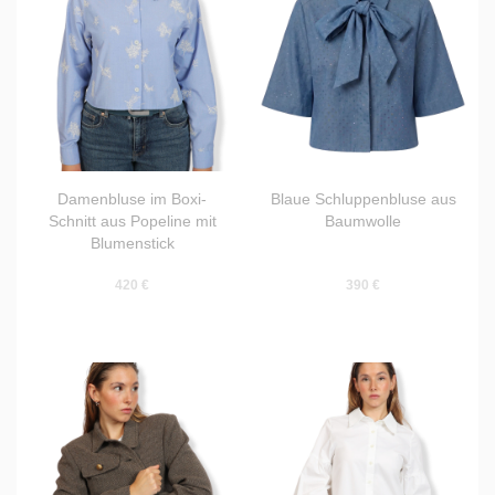
Damenbluse im Boxi-
Blaue Schluppenbluse aus
Schnitt aus Popeline mit
Baumwolle
Blumenstick
420 €
390 €