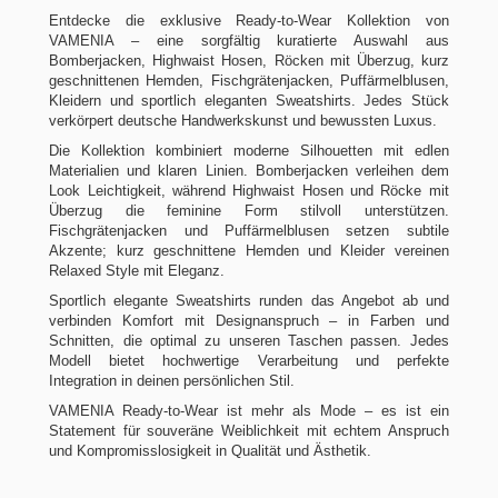
Entdecke die exklusive Ready‑to‑Wear Kollektion von
VAMENIA – eine sorgfältig kuratierte Auswahl aus
Bomberjacken, Highwaist Hosen, Röcken mit Überzug, kurz
geschnittenen Hemden, Fischgrätenjacken, Puffärmelblusen,
Kleidern und sportlich eleganten Sweatshirts. Jedes Stück
verkörpert deutsche Handwerkskunst und bewussten Luxus.
Die Kollektion kombiniert moderne Silhouetten mit edlen
Materialien und klaren Linien. Bomberjacken verleihen dem
Look Leichtigkeit, während Highwaist Hosen und Röcke mit
Überzug die feminine Form stilvoll unterstützen.
Fischgrätenjacken und Puffärmelblusen setzen subtile
Akzente; kurz geschnittene Hemden und Kleider vereinen
Relaxed Style mit Eleganz.
Sportlich elegante Sweatshirts runden das Angebot ab und
verbinden Komfort mit Designanspruch – in Farben und
Schnitten, die optimal zu unseren Taschen passen. Jedes
Modell bietet hochwertige Verarbeitung und perfekte
Integration in deinen persönlichen Stil.
VAMENIA Ready‑to‑Wear ist mehr als Mode – es ist ein
Statement für souveräne Weiblichkeit mit echtem Anspruch
und Kompromisslosigkeit in Qualität und Ästhetik.