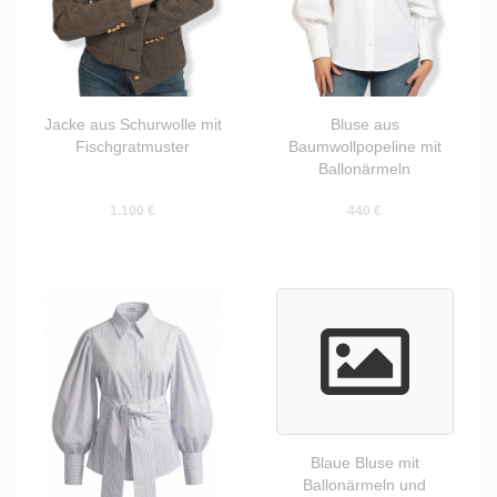
Jacke aus Schurwolle mit
Bluse aus
Fischgratmuster
Baumwollpopeline mit
Ballonärmeln
1.100 €
440 €
Blaue Bluse mit
Ballonärmeln und