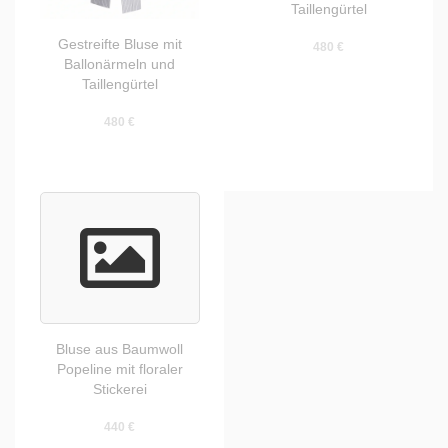
Taillengürtel
Gestreifte Bluse mit
480 €
Ballonärmeln und
Taillengürtel
480 €
Bluse aus Baumwoll
Popeline mit floraler
Stickerei
440 €